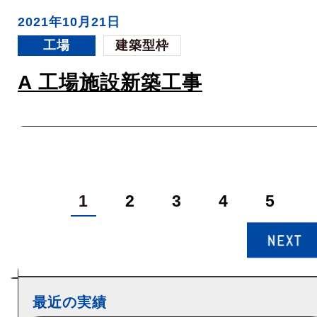
2021年10月21日
工場
建築型枠
A 工場施設新築工事
1
2
3
4
5
最近の実績