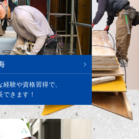
海
な経験や資格習得で、
長できます！