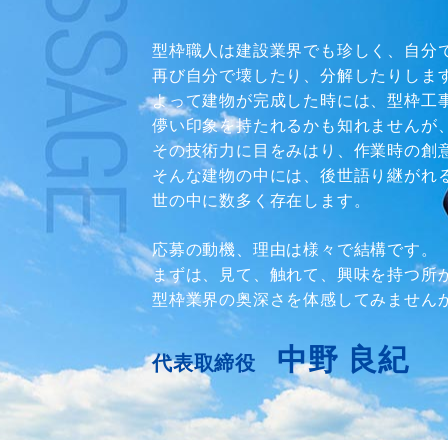
型枠職人は建設業界でも珍しく、自分
再び自分で壊したり、分解したりしま
よって建物が完成した時には、型枠工
儚い印象を持たれるかも知れませんが
その技術力に目をみはり、作業時の創
そんな建物の中には、後世語り継がれ
世の中に数多く存在します。
応募の動機、理由は様々で結構です。
まずは、見て、触れて、興味を持つ所
型枠業界の奥深さを体感してみません
中野 良紀
代表取締役