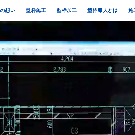
組の想い
型枠施工
型枠加工
型枠職人とは
施