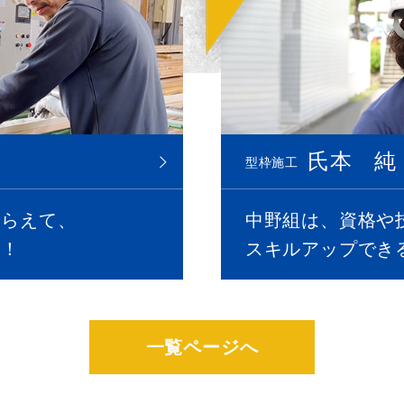
氏本 純
型枠施工
もらえて、
中野組は、資格や
す！
スキルアップでき
一覧ページへ