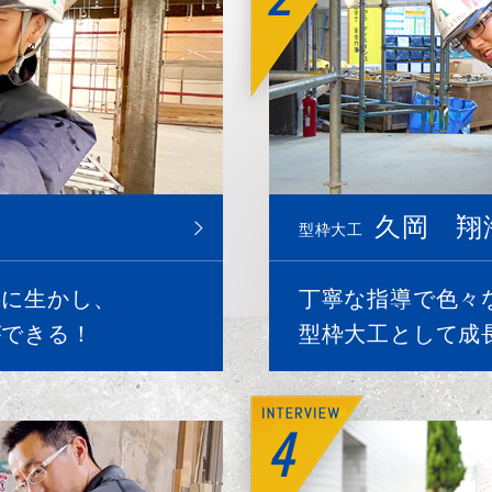
久岡 翔
型枠大工
事に生かし、
丁寧な指導で色々
ができる！
型枠大工として成
4