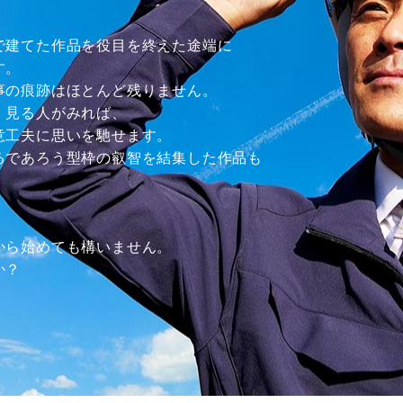
で建てた作品を役目を終えた途端に
す。
事の痕跡はほとんど残りません。
、見る人がみれば、
意工夫に思いを馳せます。
るであろう型枠の叡智を結集した作品も
から始めても構いません。
か？