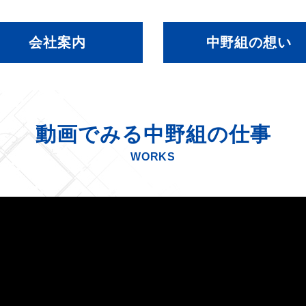
会社案内
中野組の想い
動画でみる
中野組の仕事
WORKS