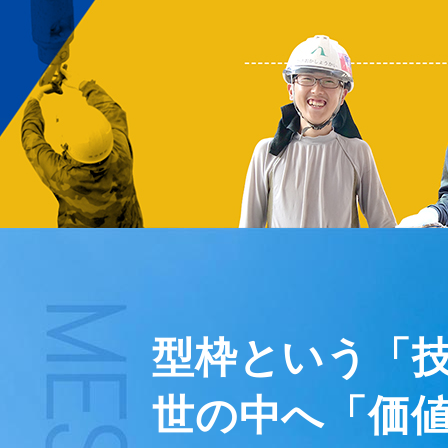
型枠という「
世の中へ「価