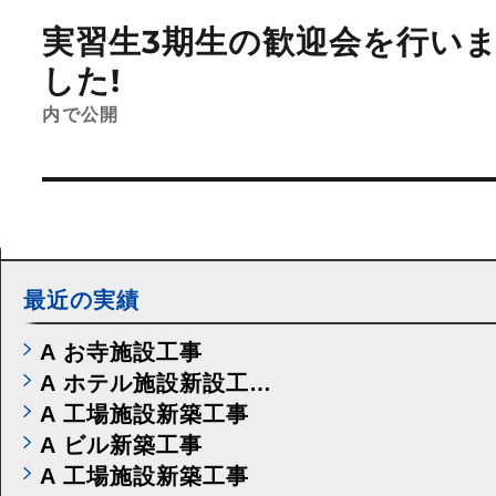
稿
実習生3期生の歓迎会を行い
ナ
ビ
した!
ゲ
ー
内で公開
シ
ョ
ン
最近の実績
A お寺施設工事
A ホテル施設新設工…
A 工場施設新築工事
A ビル新築工事
A 工場施設新築工事