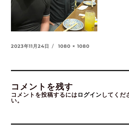
投
フ
2023年11月24日
1080 × 1080
稿
ル
日:
サ
イ
ズ
コメントを残す
コメントを投稿するには
ログイン
してくだ
い。
投