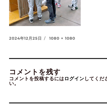
投
フ
2024年12月25日
1080 × 1080
稿
ル
日:
サ
イ
ズ
コメントを残す
コメントを投稿するには
ログイン
してくだ
い。
投