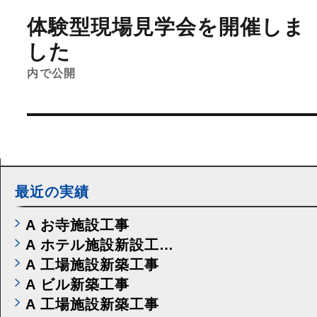
稿
体験型現場見学会を開催しま
ナ
ビ
した
ゲ
ー
内で公開
シ
ョ
ン
最近の実績
A お寺施設工事
A ホテル施設新設工…
A 工場施設新築工事
A ビル新築工事
A 工場施設新築工事