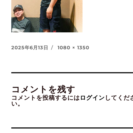
投
フ
2025年6月13日
1080 × 1350
稿
ル
日:
サ
イ
ズ
コメントを残す
コメントを投稿するには
ログイン
してくだ
い。
投