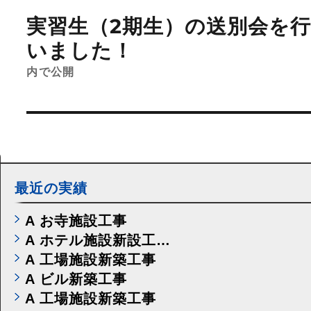
稿
実習生（2期生）の送別会を
ナ
ビ
いました！
ゲ
ー
内で公開
シ
ョ
ン
最近の実績
A お寺施設工事
A ホテル施設新設工…
A 工場施設新築工事
A ビル新築工事
A 工場施設新築工事