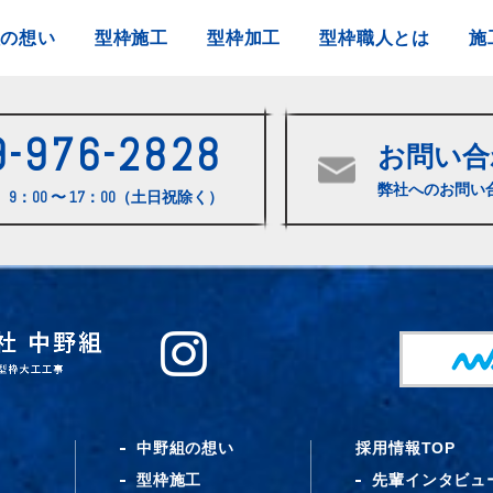
組の想い
型枠施工
型枠加工
型枠職人とは
施
9-976-2828
お問い合
弊社へのお問い
9：00 〜 17：00（土日祝除く）
中野組の想い
採用情報TOP
型枠施工
先輩インタビュ