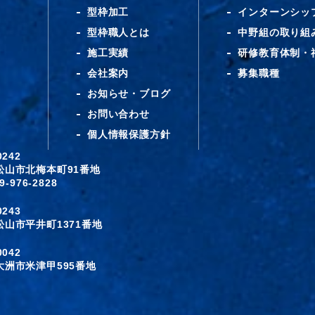
型枠加工
インターンシッ
型枠職人とは
中野組の取り組
施工実績
研修教育体制・
会社案内
募集職種
お知らせ・ブログ
お問い合わせ
個人情報保護方針
-0242
松山市北梅本町91番地
9-976-2828
-0243
松山市平井町1371番地
-0042
大洲市米津甲595番地