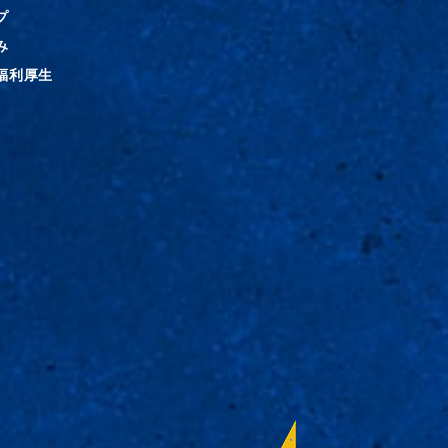
プ
み
福利厚生