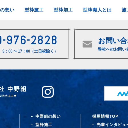
組の想い
型枠施工
型枠加工
型枠職人とは
施
9-976-2828
お問い合
弊社へのお問い
9：00 〜 17：00（土日祝除く）
中野組の想い
採用情報TOP
型枠施工
先輩インタビュ