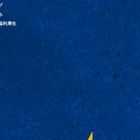
プ
み
福利厚生