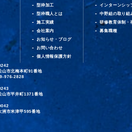
型枠加工
インターンシッ
型枠職人とは
中野組の取り組
施工実績
研修教育体制・
会社案内
募集職種
お知らせ・ブログ
お問い合わせ
個人情報保護方針
-0242
松山市北梅本町91番地
9-976-2828
-0243
松山市平井町1371番地
-0042
大洲市米津甲595番地