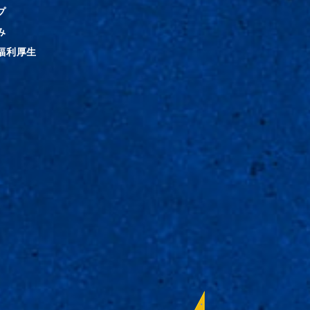
プ
み
福利厚生