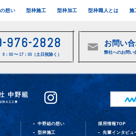
組の想い
型枠施工
型枠加工
型枠職人とは
施
9-976-2828
お問い合
弊社へのお問い
9：00 〜 17：00（土日祝除く）
中野組の想い
採用情報TOP
型枠施工
先輩インタビュ