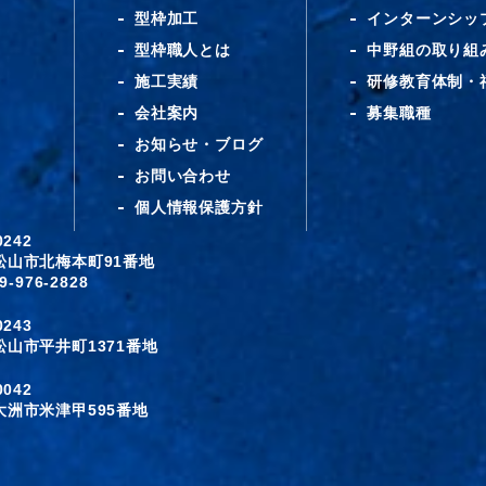
型枠加工
インターンシッ
型枠職人とは
中野組の取り組
施工実績
研修教育体制・
会社案内
募集職種
お知らせ・ブログ
お問い合わせ
個人情報保護方針
-0242
松山市北梅本町91番地
9-976-2828
-0243
松山市平井町1371番地
-0042
大洲市米津甲595番地