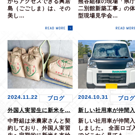
からアクセスできる興居
熊谷組様の現場「県
島（ごごしま）は、その
二別館新築工事」の
美し…
型現場見学会…
2024.11.22
2024.10.31
ブログ
ブロ
外国人実習生に新米を…
新しい社用車が仲間
中野組は米農家さんと契
新しい社用車が仲間
約しており、外国人実習
しました。 全面ロゴ