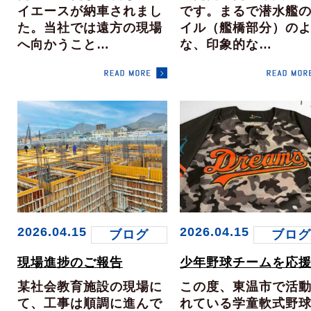
イエースが納車されまし
です。まるで潜水艦
た。当社では遠方の現場
イル（艦橋部分）の
へ向かうこと…
な、印象的な…
2026.04.15
2026.04.15
ブログ
ブロ
現場進捗のご報告
少年野球チームを応
某社会教育施設の現場に
この度、東温市で活
て、工事は順調に進んで
れている学童軟式野