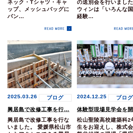
ネック・Tシャツ・キャ
の送別会を行いまし
ップ、メッシュバッグに
ウィンは「いろんな
パン…
経験…
2025.03.26
2024.12.25
ブログ
ブロ
興居島で改修工事を行…
体験型現場見学会を
興居島で改修工事を行な
松山聖陵高校建築科2
いました。 愛媛県松山市
生をお迎えし、株式