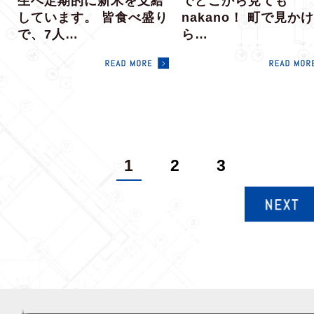
生へ定期的に新米を支給
でどこから見ても
しています。 皆食べ盛り
nakano！ 町で見か
で、7人…
ら…
1
2
3