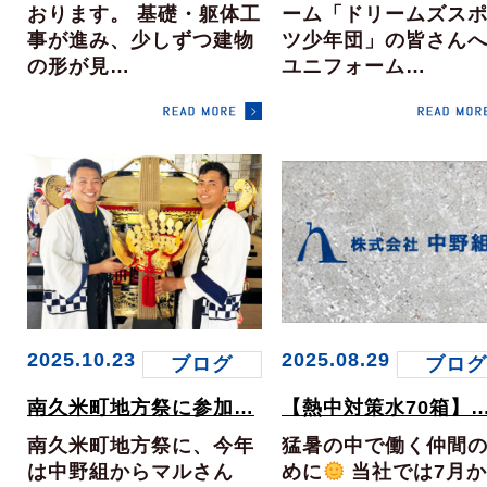
おります。 基礎・躯体工
ーム「ドリームズス
事が進み、少しずつ建物
ツ少年団」の皆さん
の形が見…
ユニフォーム…
2025.10.23
2025.08.29
ブログ
ブロ
南久米町地方祭に参加…
【熱中対策水70箱】
南久米町地方祭に、今年
猛暑の中で働く仲間
は中野組からマルさん
めに
当社では7月