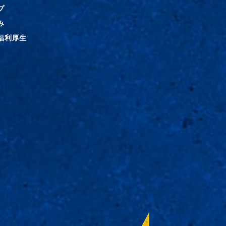
プ
み
福利厚生