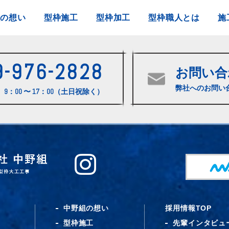
組の想い
型枠施工
型枠加工
型枠職人とは
施
9-976-2828
お問い合
弊社へのお問い
9：00 〜 17：00（土日祝除く）
中野組の想い
採用情報TOP
型枠施工
先輩インタビュ