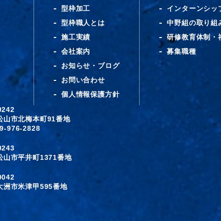
型枠加工
インターンシッ
型枠職人とは
中野組の取り組
施工実績
研修教育体制・
会社案内
募集職種
お知らせ・ブログ
お問い合わせ
個人情報保護方針
-0242
松山市北梅本町91番地
9-976-2828
-0243
松山市平井町1371番地
-0042
大洲市米津甲595番地