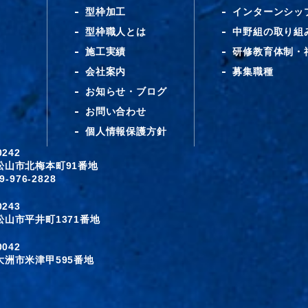
型枠加工
インターンシッ
型枠職人とは
中野組の取り組
施工実績
研修教育体制・
会社案内
募集職種
お知らせ・ブログ
お問い合わせ
個人情報保護方針
-0242
松山市北梅本町91番地
9-976-2828
-0243
松山市平井町1371番地
-0042
大洲市米津甲595番地