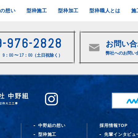
組の想い
型枠施工
型枠加工
型枠職人とは
施
9-976-2828
お問い合
弊社へのお問い
9：00 〜 17：00（土日祝除く）
中野組の想い
採用情報TOP
型枠施工
先輩インタビュ