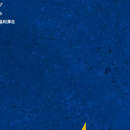
プ
み
福利厚生