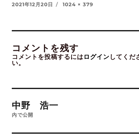
投
フ
2021年12月20日
1024 × 379
稿
ル
日:
サ
イ
ズ
コメントを残す
コメントを投稿するには
ログイン
してくだ
い。
投
稿
中野 浩一
ナ
ビ
内で公開
ゲ
ー
シ
ョ