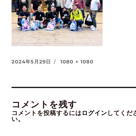
投
フ
2024年5月29日
1080 × 1080
稿
ル
日:
サ
イ
ズ
コメントを残す
コメントを投稿するには
ログイン
してくだ
い。