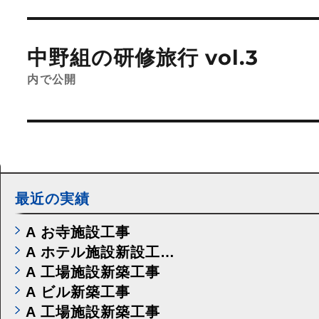
投
稿
中野組の研修旅行 vol.3
ナ
ビ
内で公開
ゲ
ー
シ
ョ
ン
最近の実績
A お寺施設工事
A ホテル施設新設工…
A 工場施設新築工事
A ビル新築工事
A 工場施設新築工事